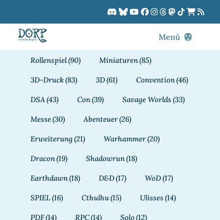
Zum
Inhalt
springen
Menü
Blog
Rollenspiel
(90)
Miniaturen
(85)
DORPCast
3D-Druck
(83)
3D
(61)
Convention
(46)
DORP-TV
DSA
(43)
Con
(39)
Savage Worlds
(33)
Downloads
Messe
(30)
Abenteuer
(26)
Dracon
Erweiterung
(21)
Warhammer
(20)
Patreon
Dracon
(19)
Shadowrun
(18)
Kalender
Earthdawn
(18)
D&D
(17)
WoD
(17)
SPIEL
(16)
Cthulhu
(15)
Ulisses
(14)
PDF
(14)
RPC
(14)
Solo
(12)