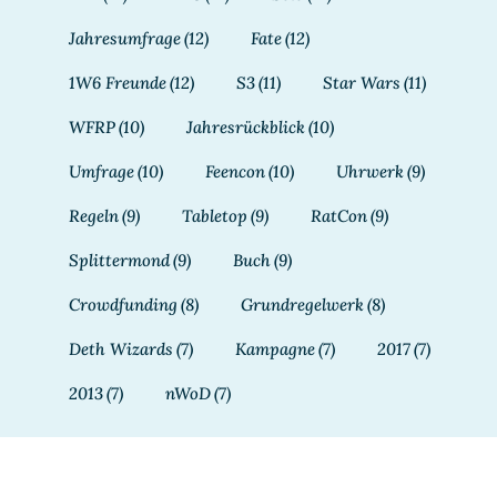
Jahresumfrage
(12)
Fate
(12)
1W6 Freunde
(12)
S3
(11)
Star Wars
(11)
WFRP
(10)
Jahresrückblick
(10)
Umfrage
(10)
Feencon
(10)
Uhrwerk
(9)
Regeln
(9)
Tabletop
(9)
RatCon
(9)
Splittermond
(9)
Buch
(9)
Crowdfunding
(8)
Grundregelwerk
(8)
Deth Wizards
(7)
Kampagne
(7)
2017
(7)
2013
(7)
nWoD
(7)