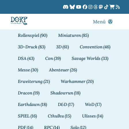
Zum
Inhalt
springen
Menü
Blog
Rollenspiel
(90)
Miniaturen
(85)
DORPCast
3D-Druck
(83)
3D
(61)
Convention
(46)
DORP-TV
DSA
(43)
Con
(39)
Savage Worlds
(33)
Downloads
Messe
(30)
Abenteuer
(26)
Dracon
Erweiterung
(21)
Warhammer
(20)
Patreon
Dracon
(19)
Shadowrun
(18)
Kalender
Earthdawn
(18)
D&D
(17)
WoD
(17)
SPIEL
(16)
Cthulhu
(15)
Ulisses
(14)
PDF
(14)
RPC
(14)
Solo
(12)