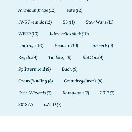
Jahresumfrage
(12)
Fate
(12)
1W6 Freunde
(12)
S3
(11)
Star Wars
(11)
WFRP
(10)
Jahresrückblick
(10)
Umfrage
(10)
Feencon
(10)
Uhrwerk
(9)
Regeln
(9)
Tabletop
(9)
RatCon
(9)
Splittermond
(9)
Buch
(9)
Crowdfunding
(8)
Grundregelwerk
(8)
Deth Wizards
(7)
Kampagne
(7)
2017
(7)
2013
(7)
nWoD
(7)