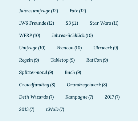
Jahresumfrage
(12)
Fate
(12)
1W6 Freunde
(12)
S3
(11)
Star Wars
(11)
WFRP
(10)
Jahresrückblick
(10)
Umfrage
(10)
Feencon
(10)
Uhrwerk
(9)
Regeln
(9)
Tabletop
(9)
RatCon
(9)
Splittermond
(9)
Buch
(9)
Crowdfunding
(8)
Grundregelwerk
(8)
Deth Wizards
(7)
Kampagne
(7)
2017
(7)
2013
(7)
nWoD
(7)