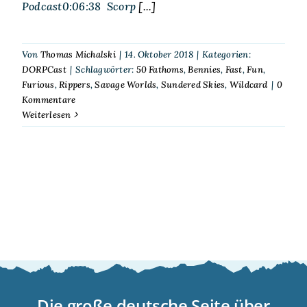
Podcast0:06:38 Scorp
[...]
Von
Thomas Michalski
|
14. Oktober 2018
|
Kategorien:
DORPCast
|
Schlagwörter:
50 Fathoms
,
Bennies
,
Fast
,
Fun
,
Furious
,
Rippers
,
Savage Worlds
,
Sundered Skies
,
Wildcard
|
0
Kommentare
Weiterlesen
Die große deutsche Seite über