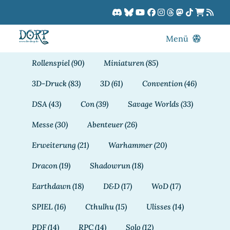
Zum
Inhalt
springen
Menü
Blog
Rollenspiel
(90)
Miniaturen
(85)
DORPCast
3D-Druck
(83)
3D
(61)
Convention
(46)
DORP-TV
DSA
(43)
Con
(39)
Savage Worlds
(33)
Downloads
Messe
(30)
Abenteuer
(26)
Dracon
Erweiterung
(21)
Warhammer
(20)
Patreon
Dracon
(19)
Shadowrun
(18)
Kalender
Earthdawn
(18)
D&D
(17)
WoD
(17)
SPIEL
(16)
Cthulhu
(15)
Ulisses
(14)
PDF
(14)
RPC
(14)
Solo
(12)