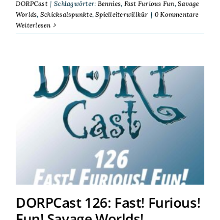
DORPCast
|
Schlagwörter:
Bennies
,
Fast Furious Fun
,
Savage
Worlds
,
Schicksalspunkte
,
Spielleiterwillkür
|
0 Kommentare
Weiterlesen
DORPCast 126: Fast! Furious!
Fun! Savage Worlds!
DORPCast 126: Fast! Furious!
Fun! Savage Worlds!