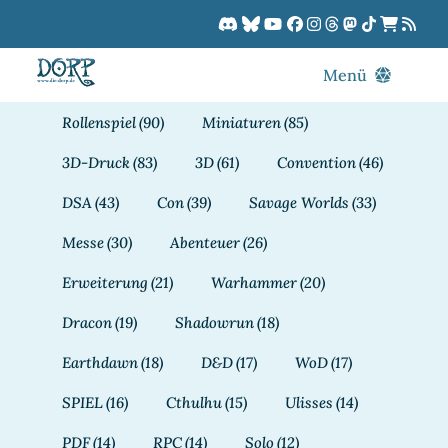
Zum
Inhalt
springen
Menü
Blog
Rollenspiel
(90)
Miniaturen
(85)
DORPCast
3D-Druck
(83)
3D
(61)
Convention
(46)
DORP-TV
DSA
(43)
Con
(39)
Savage Worlds
(33)
Downloads
Messe
(30)
Abenteuer
(26)
Dracon
Erweiterung
(21)
Warhammer
(20)
Patreon
Dracon
(19)
Shadowrun
(18)
Kalender
Earthdawn
(18)
D&D
(17)
WoD
(17)
SPIEL
(16)
Cthulhu
(15)
Ulisses
(14)
PDF
(14)
RPC
(14)
Solo
(12)