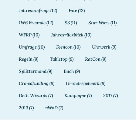
Jahresumfrage
(12)
Fate
(12)
1W6 Freunde
(12)
S3
(11)
Star Wars
(11)
WFRP
(10)
Jahresrückblick
(10)
Umfrage
(10)
Feencon
(10)
Uhrwerk
(9)
Regeln
(9)
Tabletop
(9)
RatCon
(9)
Splittermond
(9)
Buch
(9)
Crowdfunding
(8)
Grundregelwerk
(8)
Deth Wizards
(7)
Kampagne
(7)
2017
(7)
2013
(7)
nWoD
(7)