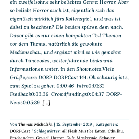
ein zweifelsohne sehr beliebtes Genre: Horror. Aber
so beliebt Horror auch ist, eigentlich sich das
eigentlich wirklich fürs Rollenspiel, und was ist
dabei zu beachten? Die beiden spüren dem nach.
Davor gibt es nur einen kompakten Teil Themen
vor dem Thema, natürlich die gewohnte
Medienschau, und ergänzt wird es wie gewohnt
durch Timecodes, weiterführende Links und
Informationen unten in den Shownotes.Viele
Grüße,eure DORP DORPCast 144: Oh schaurig ist's,
zum Spiel zu gehen 0:00:46 Intro0:01:31
Feedback0:03.36 Crowdfundings0:04:37 DORP-
News0:05:39
[...]
Von
Thomas Michalski
|
15. September 2019
|
Kategorien:
DORPCast
|
Schlagwörter:
All Flesh Must be Eaten
,
Cthulhu
,
Erschaudern
,
Grusel
,
Horror
,
Kult
,
Maskerade
,
Schauer
,