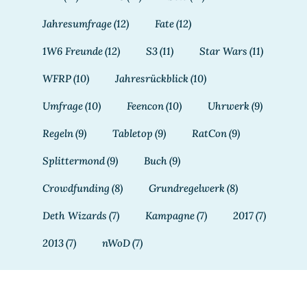
Jahresumfrage
(12)
Fate
(12)
1W6 Freunde
(12)
S3
(11)
Star Wars
(11)
WFRP
(10)
Jahresrückblick
(10)
Umfrage
(10)
Feencon
(10)
Uhrwerk
(9)
Regeln
(9)
Tabletop
(9)
RatCon
(9)
Splittermond
(9)
Buch
(9)
Crowdfunding
(8)
Grundregelwerk
(8)
Deth Wizards
(7)
Kampagne
(7)
2017
(7)
2013
(7)
nWoD
(7)