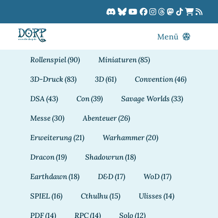
Zum
Inhalt
springen
Menü
Blog
Rollenspiel
(90)
Miniaturen
(85)
DORPCast
3D-Druck
(83)
3D
(61)
Convention
(46)
DORP-TV
DSA
(43)
Con
(39)
Savage Worlds
(33)
Downloads
Messe
(30)
Abenteuer
(26)
Dracon
Erweiterung
(21)
Warhammer
(20)
Patreon
Dracon
(19)
Shadowrun
(18)
Kalender
Earthdawn
(18)
D&D
(17)
WoD
(17)
SPIEL
(16)
Cthulhu
(15)
Ulisses
(14)
PDF
(14)
RPC
(14)
Solo
(12)