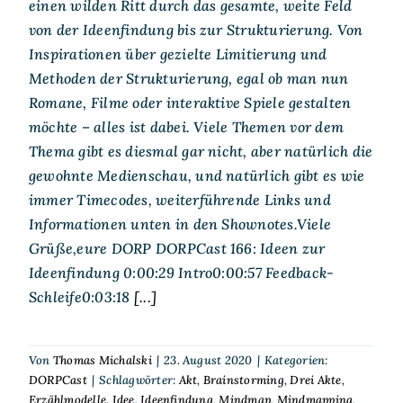
einen wilden Ritt durch das gesamte, weite Feld
von der Ideenfindung bis zur Strukturierung. Von
Inspirationen über gezielte Limitierung und
Methoden der Strukturierung, egal ob man nun
Romane, Filme oder interaktive Spiele gestalten
möchte – alles ist dabei. Viele Themen vor dem
Thema gibt es diesmal gar nicht, aber natürlich die
gewohnte Medienschau, und natürlich gibt es wie
immer Timecodes, weiterführende Links und
Informationen unten in den Shownotes.Viele
Grüße,eure DORP DORPCast 166: Ideen zur
Ideenfindung 0:00:29 Intro0:00:57 Feedback-
Schleife0:03:18
[...]
Von
Thomas Michalski
|
23. August 2020
|
Kategorien:
DORPCast
|
Schlagwörter:
Akt
,
Brainstorming
,
Drei Akte
,
Erzählmodelle
,
Idee
,
Ideenfindung
,
Mindmap
,
Mindmapping
,