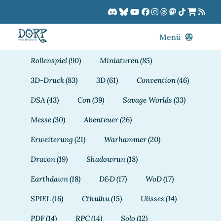
Zum
Inhalt
springen
Menü
Blog
Rollenspiel
(90)
Miniaturen
(85)
DORPCast
3D-Druck
(83)
3D
(61)
Convention
(46)
DORP-TV
DSA
(43)
Con
(39)
Savage Worlds
(33)
Downloads
Messe
(30)
Abenteuer
(26)
Dracon
Erweiterung
(21)
Warhammer
(20)
Patreon
Dracon
(19)
Shadowrun
(18)
Kalender
Earthdawn
(18)
D&D
(17)
WoD
(17)
SPIEL
(16)
Cthulhu
(15)
Ulisses
(14)
PDF
(14)
RPC
(14)
Solo
(12)