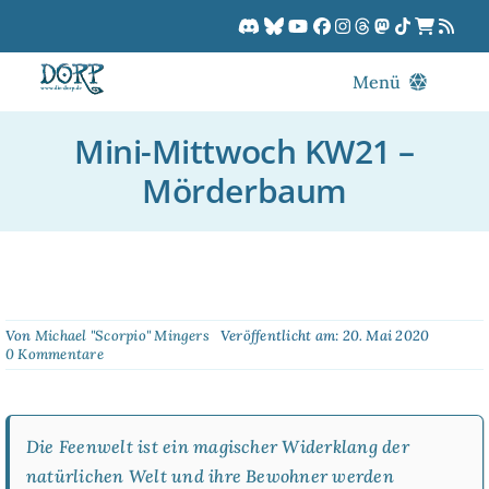
Zum
Inhalt
springen
Menü
Blog
Mini-Mittwoch KW21 –
DORPCast
Mörderbaum
DORP-TV
Downloads
Dracon
Patreon
Von
Michael "Scorpio" Mingers
Veröffentlicht am: 20. Mai 2020
on
0 Kommentare
Kalender
Mini-
Mittwoch
KW21
–
Die Feenwelt ist ein magischer Widerklang der
Mörderbaum
natürlichen Welt und ihre Bewohner werden