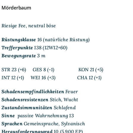
Mörderbaum
Riesige Fee, neutral böse
Rüstungsklasse
16 (natürliche Rüstung)
Trefferpunkte
138 (12W12+60)
Bewegungsrate
3 m
STR 23 (+6) GES 8 (-1) KON 21 (+5)
INT 12 (+1) WEI 16 (+3) CHA 12 (+1)
Schadensempfindlichkeiten
Feuer
Schadensresistenzen
Stich, Wucht
Zustandsimmunitäten
Schlafend
Sinne
passive Wahrnehmung 13
Sprachen
Gemeinsprache, Sylvanisch
Herausforderungsgrad
10 (5.900 EP)