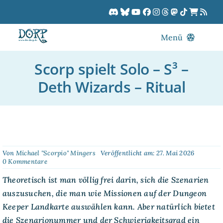
Zum
Inhalt
springen
Menü
Blog
Scorp spielt Solo – S³ –
DORPCast
Deth Wizards – Ritual
DORP-TV
Downloads
Dracon
Patreon
Von
Michael "Scorpio" Mingers
Veröffentlicht am: 27. Mai 2026
on
0 Kommentare
Kalender
Scorp
spielt
Theoretisch ist man völlig frei darin, sich die Szenarien
Solo
auszusuchen, die man wie Missionen auf der Dungeon
–
S³
Keeper Landkarte auswählen kann. Aber natürlich bietet
–
die Szenarionummer und der Schwierigkeitsgrad ein
Deth