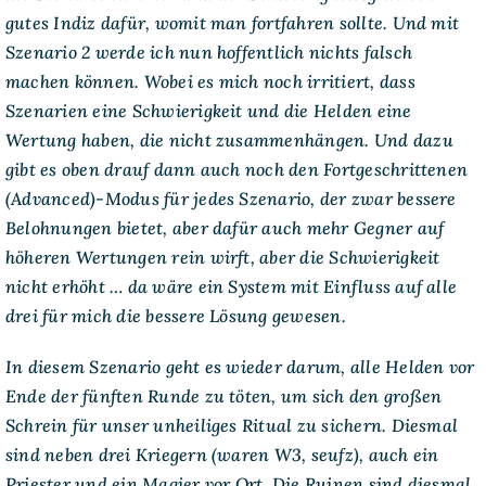
Wizards
gutes Indiz dafür, womit man fortfahren sollte. Und mit
–
Ritual
Szenario 2 werde ich nun hoffentlich nichts falsch
machen können. Wobei es mich noch irritiert, dass
Szenarien eine Schwierigkeit und die Helden eine
Wertung haben, die nicht zusammenhängen. Und dazu
gibt es oben drauf dann auch noch den Fortgeschrittenen
(Advanced)-Modus für jedes Szenario, der zwar bessere
Belohnungen bietet, aber dafür auch mehr Gegner auf
höheren Wertungen rein wirft, aber die Schwierigkeit
nicht erhöht … da wäre ein System mit Einfluss auf alle
drei für mich die bessere Lösung gewesen.
In diesem Szenario geht es wieder darum, alle Helden vor
Ende der fünften Runde zu töten, um sich den großen
Schrein für unser unheiliges Ritual zu sichern. Diesmal
sind neben drei Kriegern (waren W3, seufz), auch ein
Priester und ein Magier vor Ort. Die Ruinen sind diesmal