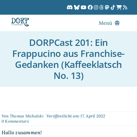
Zum
Inhalt
springen
Menü
Blog
DORPCast 201: Ein
DORPCast
Frappucino aus Franchise-
DORP-TV
Gedanken (Kaffeeklatsch
Downloads
No. 13)
Dracon
Patreon
Kalender
Von
Thomas Michalski
Veröffentlicht am: 17. April 2022
on
0 Kommentare
DORPCast
201:
Hallo zusammen!
Ein