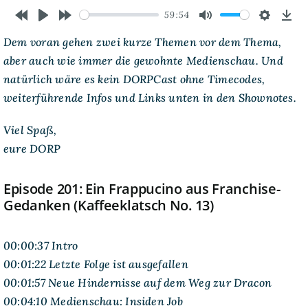
59:54
Rewind
Play
Forward
Mute
Settings
Dow
Dem voran gehen zwei kurze Themen vor dem Thema,
10s
10s
aber auch wie immer die gewohnte Medienschau. Und
natürlich wäre es kein DORPCast ohne Timecodes,
weiterführende Infos und Links unten in den Shownotes.
Viel Spaß,
eure DORP
Episode 201: Ein Frappucino aus Franchise-
Gedanken (Kaffeeklatsch No. 13)
00:00:37 Intro
00:01:22 Letzte Folge ist ausgefallen
00:01:57 Neue Hindernisse auf dem Weg zur Dracon
00:04:10 Medienschau: Insiden Job