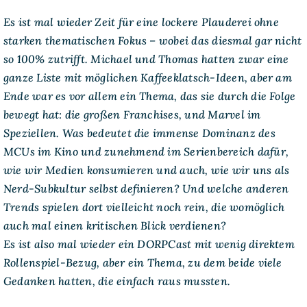
Frappucino
Es ist mal wieder Zeit für eine lockere Plauderei ohne
aus
Franchise-
starken thematischen Fokus – wobei das diesmal gar nicht
Gedanken
(Kaffeeklatsch
so 100% zutrifft. Michael und Thomas hatten zwar eine
No.
ganze Liste mit möglichen Kaffeeklatsch-Ideen, aber am
13)
Ende war es vor allem ein Thema, das sie durch die Folge
bewegt hat: die großen Franchises, und Marvel im
Speziellen. Was bedeutet die immense Dominanz des
MCUs im Kino und zunehmend im Serienbereich dafür,
wie wir Medien konsumieren und auch, wie wir uns als
Nerd-Subkultur selbst definieren? Und welche anderen
Trends spielen dort vielleicht noch rein, die womöglich
auch mal einen kritischen Blick verdienen?
Es ist also mal wieder ein DORPCast mit wenig direktem
Rollenspiel-Bezug, aber ein Thema, zu dem beide viele
Gedanken hatten, die einfach raus mussten.