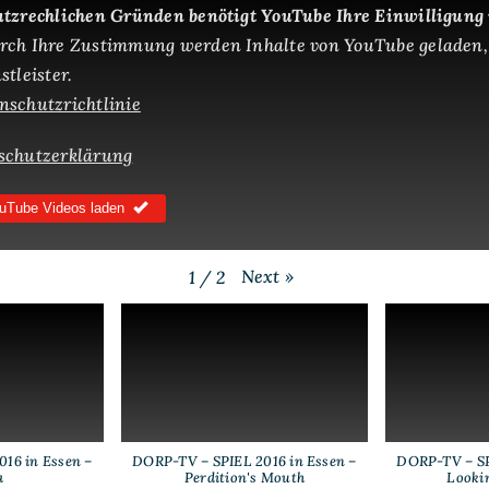
der
tzrechlichen Gründen benötigt YouTube Ihre Einwilligung
SPIEL
rch Ihre Zustimmung werden Inhalte von YouTube geladen,
2016
tleister.
schutzrichtlinie
schutzerklärung
uTube Videos laden
Next
»
1
/
2
16 in Essen –
DORP-TV – SPIEL 2016 in Essen –
DORP-TV – SP
a
Perdition's Mouth
Looki