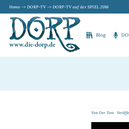
Zum
Home
DORP-TV
DORP-TV auf der SPIEL 2016
Inhalt
springen
Blog
DO
Von
Der Tom
Veröff