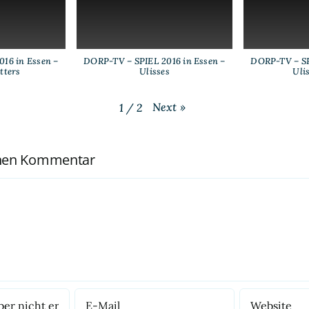
16 in Essen –
DORP-TV – SPIEL 2016 in Essen –
DORP-TV – SP
tters
Ulisses
Uli
Next
»
1
/
2
inen Kommentar