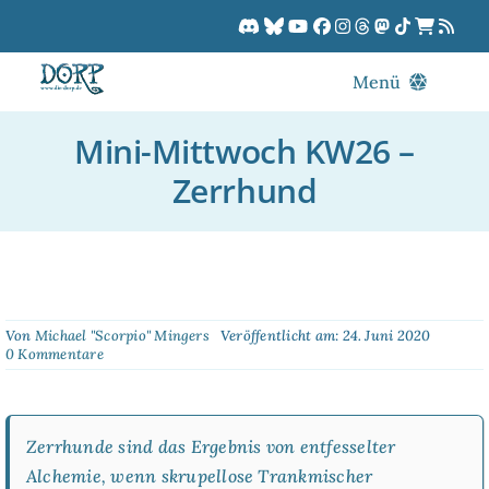
Zum
Inhalt
springen
Menü
Blog
Mini-Mittwoch KW26 –
DORPCast
Zerrhund
DORP-TV
Downloads
Dracon
Patreon
Von
Michael "Scorpio" Mingers
Veröffentlicht am: 24. Juni 2020
on
0 Kommentare
Kalender
Mini-
Mittwoch
KW26
–
Zerrhunde sind das Ergebnis von entfesselter
Zerrhund
Alchemie, wenn skrupellose Trankmischer