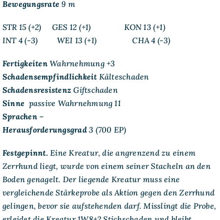
Bewegungsrate
9 m
STR 15 (+2) GES 12 (+1) KON 13 (+1)
INT 4 (-3) WEI 13 (+1) CHA 4 (-3)
Fertigkeiten
Wahrnehmung +3
Schadensempfindlichkeit
Kälteschaden
Schadensresistenz
Giftschaden
Sinne
passive Wahrnehmung 11
Sprachen
–
Herausforderungsgrad
3 (700 EP)
Festgepinnt.
Eine Kreatur, die angrenzend zu einem
Zerrhund liegt, wurde von einem seiner Stacheln an den
Boden genagelt. Der liegende Kreatur muss eine
vergleichende Stärkeprobe als Aktion gegen den Zerrhund
gelingen, bevor sie aufstehenden darf. Misslingt die Probe,
erleidet die Kreatur 1W8+2 Stichschaden und bleibt