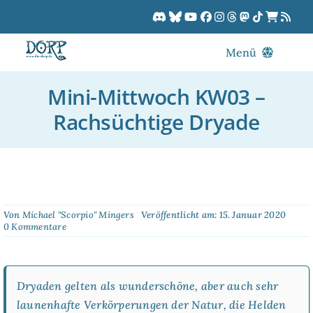
Zum
Inhalt
springen
Menü
Blog
Mini-Mittwoch KW03 –
DORPCast
Rachsüchtige Dryade
DORP-TV
Downloads
Dracon
Patreon
Von
Michael "Scorpio" Mingers
Veröffentlicht am: 15. Januar 2020
on
0 Kommentare
Kalender
Mini-
Mittwoch
KW03
–
Dryaden gelten als wunderschöne, aber auch sehr
Rachsüchtige
Dryade
launenhafte Verkörperungen der Natur, die Helden