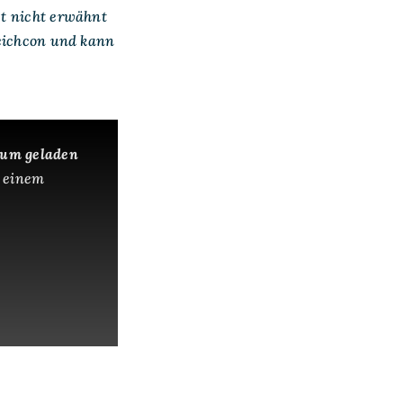
zt nicht erwähnt
ieichcon und kann
 um geladen
 einem