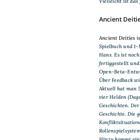
Vielleicht ist das
Ancient Deiti
Ancient Deities
is
Spielbuch und 1
Hans. Es ist noch
fertiggestellt und
Open-Beta-Entwi
Über Feedback w
Aktuell hat man 
vier Helden (Dago
Geschichten. Der
Geschichte. Die g
Konfliktsituatio
Rollenspielsyste
Hinzu kommt eine