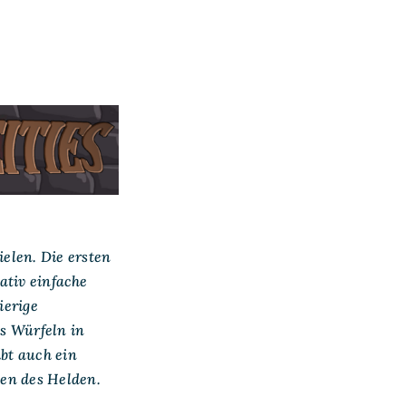
elen. Die ersten
lativ einfache
ierige
as Würfeln in
bt auch ein
en des Helden.