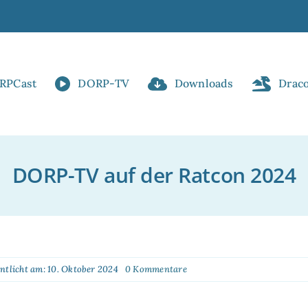
RPCast
DORP-TV
Downloads
Drac
DORP-TV auf der Ratcon 2024
on
entlicht am: 10. Oktober 2024
0 Kommentare
DORP-
TV
,
auf