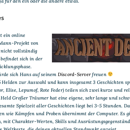
 ja für den ein oder die andere etwas.
es
t ein online
-Mann-Projekt von
 nicht vollständig
 befindet sich in der
cklungsphase.
ürde sich Hans auf seinem
Discord-Server
freuen
5 Helden zur Auswahl und kann insgesamt 3 Geschichten spi
r, Elise, Lepumof, Rote Feder) teilen sich zwei kurze und re
 Held Großer Träumer hat eine eigene, sehr lange und schw
esamte Spielzeit aller Geschichten liegt bei 3-5 Stunden. D
nen wie Kämpfen und Proben übernimmt der Computer. Es gi
m, mit Charakter-Werten, Skills und Ausrüstungsgegenständ
 Weltkarte, die deinen aktuellen Standpunkt anzeigt.