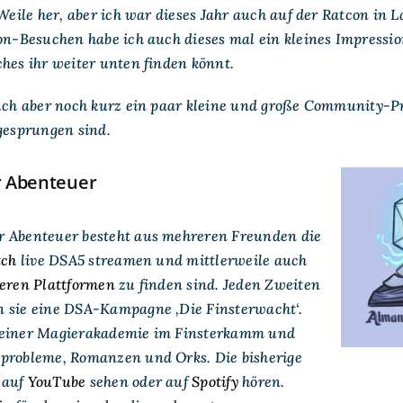
der
 Weile her, aber ich war dieses Jahr auch auf der Ratcon in 
Ratcon
Con-Besuchen habe ich auch dieses mal ein kleines Impressi
2024
hes ihr weiter unten finden könnt.
euch aber noch kurz ein paar kleine und große Community-Pro
gesprungen sind.
 Abenteuer
 Abenteuer besteht aus mehreren Freunden die
tch
live DSA5 streamen und mittlerweile auch
teren Plattformen
zu finden sind. Jeden Zweiten
 sie eine DSA-Kampagne ‚Die Finsterwacht‘.
 einer Magierakademie im Finsterkamm und
probleme, Romanzen und Orks. Die bisherige
 auf
YouTube
sehen oder auf
Spotify
hören.