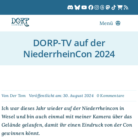
Zum
Inhalt
springen
Menü
Blog
DORP-TV auf der
DORPCast
NiederrheinCon 2024
DORP-TV
Downloads
Dracon
Patreon
on
Von
Der Tom
Veröffentlicht am: 30. August 2024
0 Kommentare
DORP-
Kalender
TV
Ich war dieses Jahr wieder auf der Niederrheincon in
auf
Wesel und bin auch einmal mit meiner Kamera über das
der
Nieder
Gelände gelaufen, damit ihr einen Eindruck von der Con
2024
gewinnen könnt.