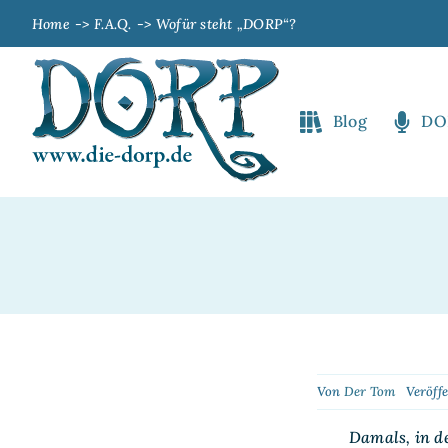
Zum
Home
F.A.Q.
Wofür steht „DORP“?
Inhalt
springen
Blog
DO
Von
Der Tom
Veröffe
Damals, in d