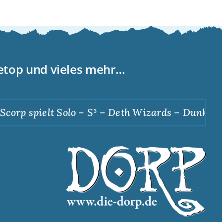
letop und vieles mehr…
orp spielt Solo – S³ – Deth Wizards – Dunkle Ap