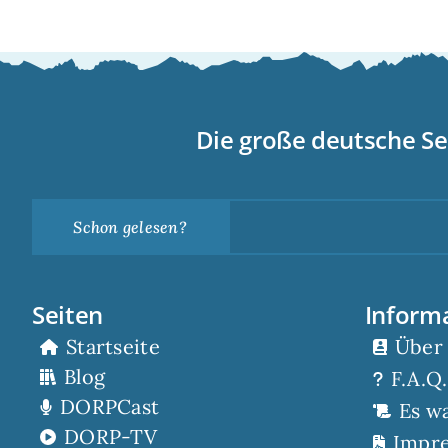
Die große deutsche Se
Schon gelesen?
Seiten
Inform
Startseite
Über
Blog
F.A.Q.
DORPCast
Es w
DORP-TV
Impr