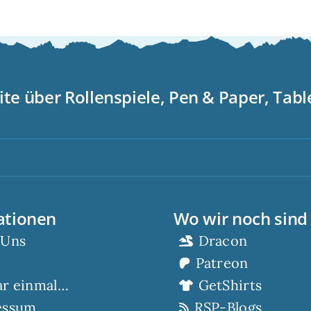
ite über Rollenspiele, Pen & Paper, Tab
Sc
ationen
Wo wir noch sind
 Uns
Dracon
Patreon
ar einmal…
GetShirts
essum
RSP-Blogs