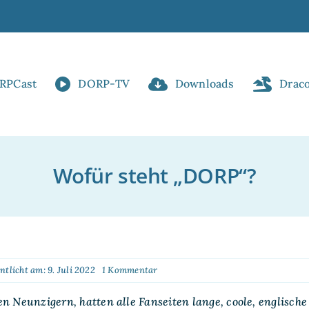
RPCast
DORP-TV
Downloads
Drac
Wofür steht „DORP“?
on
ntlicht am: 9. Juli 2022
1 Kommentar
Wofür
steht
en Neunzigern, hatten alle Fanseiten lange, coole, englisch
„DORP“?