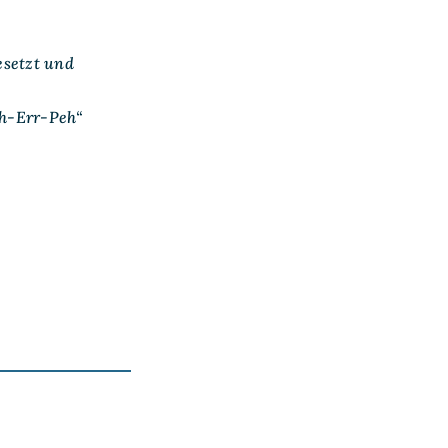
esetzt und
Oh-Err-Peh“