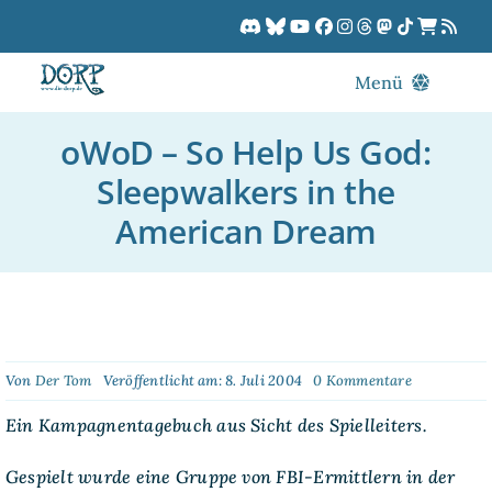
Zum
Inhalt
springen
Menü
Blog
oWoD – So Help Us God:
DORPCast
Sleepwalkers in the
DORP-TV
American Dream
Downloads
Dracon
Patreon
Kalender
on
Von
Der Tom
Veröffentlicht am: 8. Juli 2004
0 Kommentare
oWoD
–
Ein Kampagnentagebuch aus Sicht des Spielleiters.
So
Help
Us
Gespielt wurde eine Gruppe von FBI-Ermittlern in der
God: