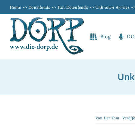
Zum
Home
Downloads
Fan Downloads
Unknown Armies
Inhalt
springen
Blog
DO
Unk
Von
Der Tom
Veröffe