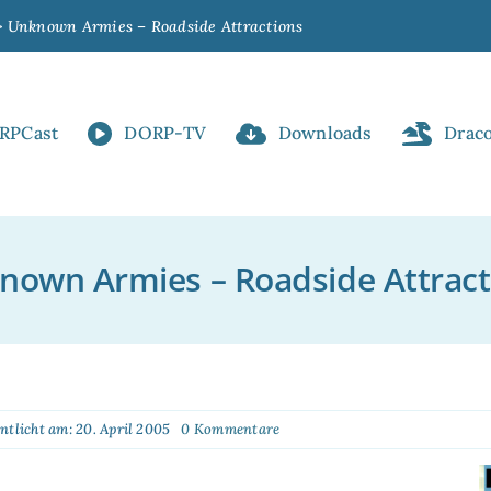
Unknown Armies – Roadside Attractions
RPCast
DORP-TV
Downloads
Drac
nown Armies – Roadside Attract
on
ntlicht am: 20. April 2005
0 Kommentare
Unknown
Armies
–