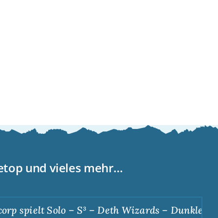
letop und vieles mehr…
 spielt Solo – S³ – Deth Wizards – Dunkle Apoth