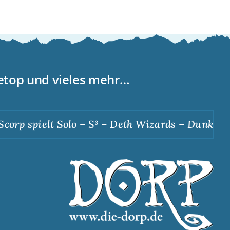
letop und vieles mehr…
orp spielt Solo – S³ – Deth Wizards – Dunkle Ap