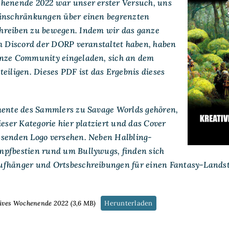
henende 2022 war unser erster Versuch, uns
Wochenende
2022
inschränkungen über einen begrenzten
hreiben zu bewegen. Indem wir das ganze
em Discord der DORP veranstaltet haben, haben
nze Community eingeladen, sich an dem
eiligen. Dieses PDF ist das Ergebnis dieses
mente des Sammlers zu Savage Worlds gehören,
ieser Kategorie hier platziert und das Cover
senden Logo versehen. Neben Halbling-
pfbestien rund um Bullywugs, finden sich
fhänger und Ortsbeschreibungen für einen Fantasy-Landst
ives Wochenende 2022 (3,6 MB)
Herunterladen