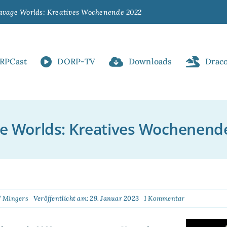
avage Worlds: Kreatives Wochenende 2022
RPCast
DORP-TV
Downloads
Drac
e Worlds: Kreatives Wochenend
on
" Mingers
Veröffentlicht am: 29. Januar 2023
1 Kommentar
Savage
Worlds:
Kreatives