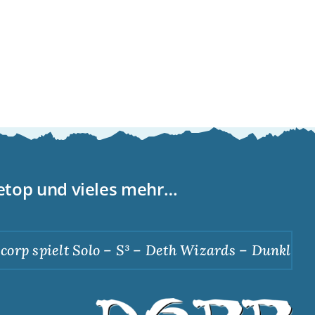
letop und vieles mehr…
p spielt Solo – S³ – Deth Wizards – Dunkle Apot