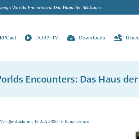
avage Worlds Encounters: Das Haus der Schlange
RPCast
DORP-TV
Downloads
Drac
orlds Encounters: Das Haus der
on
Veröffentlicht am: 19. Juli 2020
0 Kommentare
Savage
Worlds
Encounters: