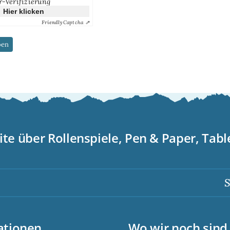
r-Verifizierung
Hier klicken
Friendly
Captcha ⇗
ite über Rollenspiele, Pen & Paper, Tab
Scor
ationen
Wo wir noch sind