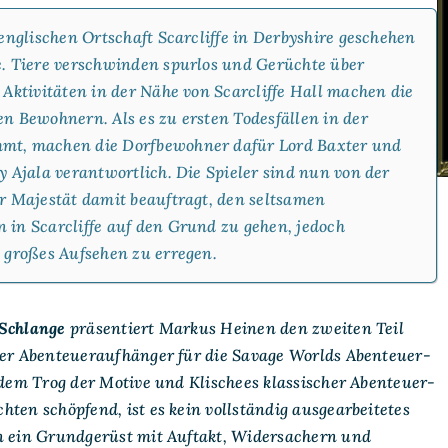
Das
Haus
 englischen Ortschaft Scarcliffe in Derbyshire geschehen
der
Schlange
. Tiere verschwinden spurlos und Gerüchte über
 Aktivitäten in der Nähe von Scarcliffe Hall machen die
n Bewohnern. Als es zu ersten Todesfällen in der
t, machen die Dorfbewohner dafür Lord Baxter und
y Ajala verantwortlich. Die Spieler sind nun von der
r Majestät damit beauftragt, den seltsamen
in Scarcliffe auf den Grund zu gehen, jedoch
 großes Aufsehen zu erregen.
Schlange
präsentiert Markus Heinen den zweiten Teil
zer Abenteueraufhänger für die
Savage Worlds Abenteuer-
 dem Trog der Motive und Klischees klassischer Abenteuer-
ten schöpfend, ist es kein vollständig ausgearbeitetes
n ein Grundgerüst mit Auftakt, Widersachern und