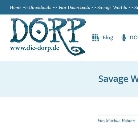
Zum
Home
Downloads
Fan Downloads
Savage Worlds
S
Inhalt
springen
Blog
DO
Savage W
Von
Markus Heinen