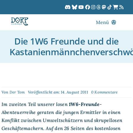
Zum
Inhalt
springen
Menü
Blog
Die 1W6 Freunde und die
DORPCast
Kastanienmännchenverschw
DORP-TV
Downloads
Dracon
Patreon
on
Von
Der Tom
Veröffentlicht am: 14. August 2011
0 Kommentare
Die
Kalender
1W6
Im zweiten Teil unserer losen
1W6-Freunde
-
Freunde
Abenteuerreihe geraten die jungen Ermittler in einen
und
die
Konflikt zwischen Umweltschützern und skrupellosen
Kastani
Geschäftemachern. Auf den 26 Seiten des kostenlosen