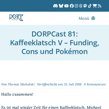
Zum
Inhalt
springen
Menü
Blog
DORPCast 81:
DORPCast
Kaffeeklatsch V – Funding,
DORP-TV
Cons und Pokémon
Downloads
Dracon
Patreon
Kalender
o
Von
Thomas Michalski
Veröffentlicht am: 31. Juli 2016
0 Kommentare
D
81
Hallo zusammen!
Ka
V
–
Es ist mal wieder Zeit für einen Kaffeeklatsch. Michael
Fu