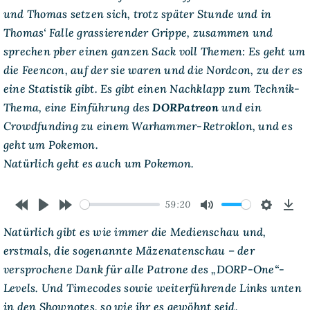
C
und Thomas setzen sich, trotz später Stunde und in
u
Thomas‘ Falle grassierender Grippe, zusammen und
P
sprechen pber einen ganzen Sack voll Themen: Es geht um
die Feencon, auf der sie waren und die Nordcon, zu der es
eine Statistik gibt. Es gibt einen Nachklapp zum Technik-
Thema, eine Einführung des
DORPatreon
und ein
Crowdfunding zu einem Warhammer-Retroklon, und es
geht um Pokemon.
Natürlich geht es auch um Pokemon.
59:20
Rewind
Play
Forward
Mute
Settings
Dow
Natürlich gibt es wie immer die Medienschau und,
10s
10s
erstmals, die sogenannte Mäzenatenschau – der
versprochene Dank für alle Patrone des „DORP-One“-
Levels. Und Timecodes sowie weiterführende Links unten
in den Shownotes, so wie ihr es gewöhnt seid.