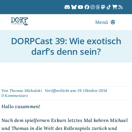
Zum
Inhalt
springen
Menü
Blog
DORPCast 39: Wie exotisch
DORPCast
darf’s denn sein?
DORP-TV
Downloads
Dracon
Patreon
Von
Thomas Michalski
Veröffentlicht am: 19. Oktober 2014
on
0 Kommentare
Kalender
DORPCast
39:
Hallo zusammen!
Wie
exotisch
Nach dem spielfernen Exkurs letztes Mal kehren Michael
darf’s
denn
und Thomas in die Welt des Rollenspiels zurück und
sein?