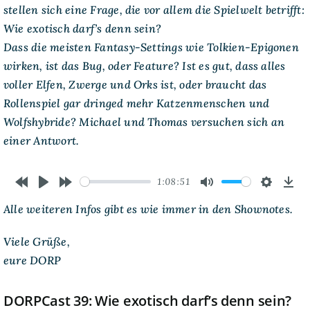
stellen sich eine Frage, die vor allem die Spielwelt betrifft:
Wie exotisch darf’s denn sein?
Dass die meisten Fantasy-Settings wie Tolkien-Epigonen
wirken, ist das Bug, oder Feature? Ist es gut, dass alles
voller Elfen, Zwerge und Orks ist, oder braucht das
Rollenspiel gar dringed mehr Katzenmenschen und
Wolfshybride? Michael und Thomas versuchen sich an
einer Antwort.
1:08:51
Rewind
Play
Forward
Mute
Settings
Dow
Alle weiteren Infos gibt es wie immer in den Shownotes.
10s
10s
Viele Grüße,
eure DORP
DORPCast 39: Wie exotisch darf’s denn sein?