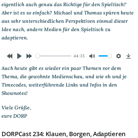
eigentlich auch genau das Richtige für den Spieltisch!‘
Aber ist es so einfach? Michael und Thomas spüren heute
aus sehr unterschiedlichen Perspektiven einmal dieser
Idee nach, andere Medien für den Spieltisch zu
adaptieren.
44:35
Rewind
Play
Forward
Mute
Settings
Dow
Auch heute gibt es wieder ein paar Themen vor dem
10s
10s
Thema, die gewohnte Medienschau, und wie eh und je
Timecodes, weiterführende Links und Infos in den
Shownotes!
Viele Grüße,
eure DORP
DORPCast 234: Klauen, Borgen, Adaptieren