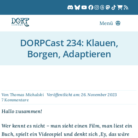
Zum
Inhalt
springen
Menü
Blog
DORPCast 234: Klauen,
DORPCast
Borgen, Adaptieren
DORP-TV
Downloads
Dracon
Patreon
Von
Thomas Michalski
Veröffentlicht am: 26. November 2023
on
7 Kommentare
Kalender
DORPCast
234:
Hallo zusammen!
Klauen,
Borgen,
Wer kennt es nicht – man sieht einen Film, man liest ein
Adaptieren
Buch, spielt ein Videospiel und denkt sich ‚Ey, das wäre