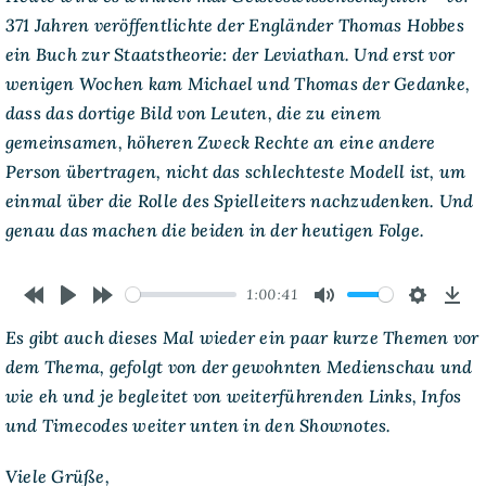
die
371 Jahren veröffentlichte der Engländer Thomas Hobbes
Macht
der
ein Buch zur Staatstheorie: der Leviathan. Und erst vor
Spielleitung
wenigen Wochen kam Michael und Thomas der Gedanke,
dass das dortige Bild von Leuten, die zu einem
gemeinsamen, höheren Zweck Rechte an eine andere
Person übertragen, nicht das schlechteste Modell ist, um
einmal über die Rolle des Spielleiters nachzudenken. Und
genau das machen die beiden in der heutigen Folge.
1:00:41
Rewind
Play
Forward
Mute
Settings
Dow
Es gibt auch dieses Mal wieder ein paar kurze Themen vor
10s
10s
dem Thema, gefolgt von der gewohnten Medienschau und
wie eh und je begleitet von weiterführenden Links, Infos
und Timecodes weiter unten in den Shownotes.
Viele Grüße,