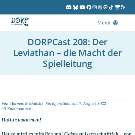
Zum
Inhalt
springen
Menü
Blog
DORPCast 208: Der
DORPCast
Leviathan – die Macht der
DORP-TV
Spielleitung
Downloads
Dracon
Patreon
Kalender
Von
Thomas Michalski
Veröffentlicht am: 7. August 2022
on
20 Kommentare
DORPCast
208:
Hallo zusammen!
Der
Leviathan
Heute wird es wirklich mal Geisteswissenschaftlich – vor
–