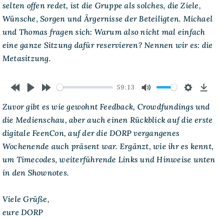
selten offen redet, ist die Gruppe als solches, die Ziele,
Wünsche, Sorgen und Ärgernisse der Beteiligten. Michael
und Thomas fragen sich: Warum also nicht mal einfach
eine ganze Sitzung dafür reservieren? Nennen wir es: die
Metasitzung.
59:13
Rewind
Play
Forward
Mute
Settings
Dow
Zuvor gibt es wie gewohnt Feedback, Crowdfundings und
10s
10s
die Medienschau, aber auch einen Rückblick auf die erste
digitale FeenCon, auf der die DORP vergangenes
Wochenende auch präsent war. Ergänzt, wie ihr es kennt,
um Timecodes, weiterführende Links und Hinweise unten
in den Shownotes.
Viele Grüße,
eure DORP