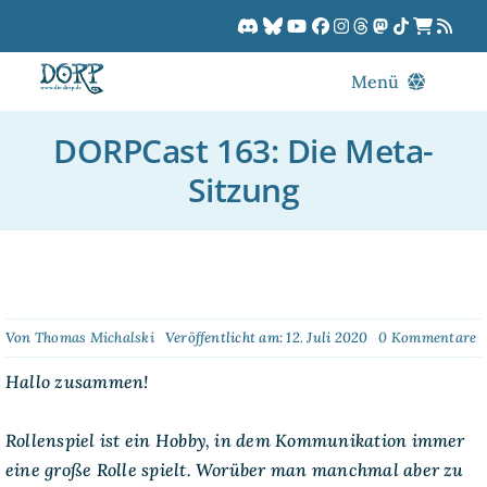
Zum
Inhalt
springen
Menü
Blog
DORPCast 163: Die Meta-
DORPCast
Sitzung
DORP-TV
Downloads
Dracon
Patreon
o
Von
Thomas Michalski
Veröffentlicht am: 12. Juli 2020
0 Kommentare
D
Kalender
1
Hallo zusammen!
D
M
S
Rollenspiel ist ein Hobby, in dem Kommunikation immer
eine große Rolle spielt. Worüber man manchmal aber zu