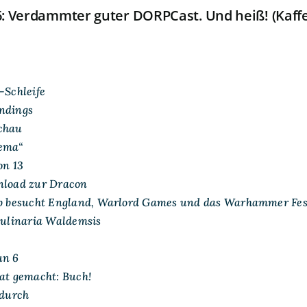
: Verdammter guter DORPCast. Und heiß! (Kaffe
-Schleife
ndings
chau
ema“
on 13
nload zur Dracon
rp besucht England, Warlord Games und das Warhammer Fes
Culinaria Waldemsis
un 6
at gemacht: Buch!
 durch