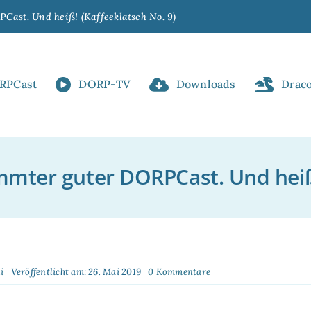
ast. Und heiß! (Kaffeeklatsch No. 9)
RPCast
DORP-TV
Downloads
Drac
ter guter DORPCast. Und heiß!
on
i
Veröffentlicht am: 26. Mai 2019
0 Kommentare
DORPCast
136:
!
Verdammter