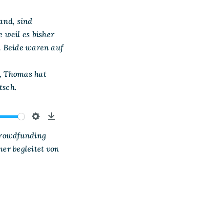
and, sind
de
weil
es bisher
. Beide waren auf
, Thomas hat
tsch.
Settings
Download
Crowdfunding
er begleitet von