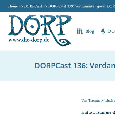
Zum
Home
DORPCast
DORPCast 136: Verdammter guter DORPC
Inhalt
springen
Blog
DO
DORPCast 136: Verdamm
Von
Thomas Michalsk
Hallo zusammen