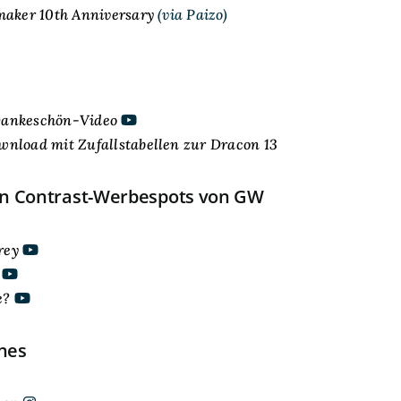
maker 10th Anniversary
(via Paizo)
ankeschön-Video
nload mit Zufallstabellen zur Dracon 13
n Contrast-Werbespots von GW
rey
e?
nes