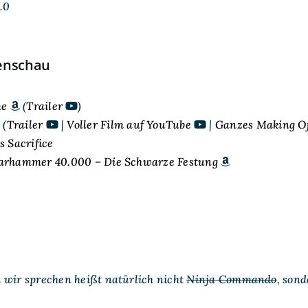
.0
enschau
me
(
Trailer
)
 (
Trailer
|
Voller Film auf YouTube
|
Ganzes Making Of
s Sacrifice
rhammer 40.000 – Die Schwarze Festung
wir sprechen heißt natürlich nicht
Ninja Commando
, son