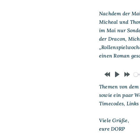
Nachdem der Mai 
Micheal und Thom
im Mai nur Sonder
der Dracon, Mic
„Rollenspielwoch
einen Roman gesch
Rewind
Play
Forw
Themen von dem T
10s
10s
sowie ein paar W
Timecodes, Links
Viele Grüße,
eure DORP