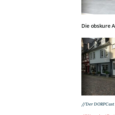
Die obskure A
//Der DORPCast g