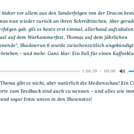
guter
DORPCast.
bisher vor allem aus den Sonderfolgen von der Dracon best
Und
heiß!
as nun wieder zurück an ihren Schreibtischen. Aber gera
(Kaffeeklatsch
folgen gab, gilt es heute erst einmal, allerhand aufzuholen
No.
9)
hael auf dem Warhammerfest, Thomas auf dem jährlichen
enende“, Shadowrun 6 wurde zwischenzeitlich angekündigt
rieben – und mehr. Ganz klar: Ein Fall für einen Kaffeekla
1:08:39
00:00
ard
Mute
hema gibt es nicht, aber natürlich die Medienschau! Ein 
orte zum Feedback sind auch zu nennen – und alles wie imm
 und sogar Fotos unten in den Shownotes!