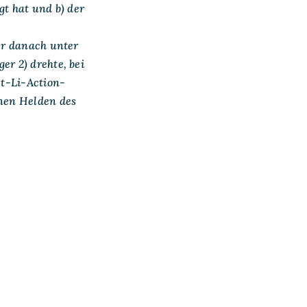
gt hat und b) der
der danach unter
er 2) drehte, bei
et-Li-Action-
nen Helden des