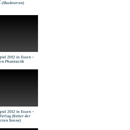
s (Shadowrun)
iel 2012 in Essen –
on Phantastik
iel 2012 in Essen –
erlag (Reiter der
rzen Sonne)