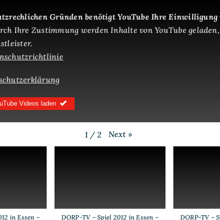
der
SPIEL
tzrechlichen Gründen benötigt YouTube Ihre Einwilligung
2012
rch Ihre Zustimmung werden Inhalte von YouTube geladen,
tleister.
schutzrichtlinie
schutzerklärung
uTube Videos laden
Next
»
1
/
2
12 in Essen –
DORP-TV – Spiel 2012 in Essen –
DORP-TV – Sp