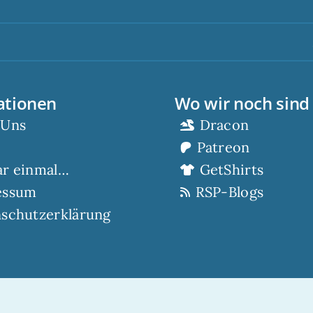
Scor
ationen
Wo wir noch sind
 Uns
Dracon
Patreon
ar einmal…
GetShirts
essum
RSP-Blogs
schutzerklärung