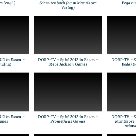
s [engl.]
Schnutenbach (beim Mantikore
Pegasu
Verlag)
12 in Essen –
DORP-TV – Spiel 2012 in Essen –
DORP-TV – Sp
hulhu)
Steve Jackson Games
Redakti
12 in Essen –
DORP-TV – Spiel 2012 in Essen –
DORP-TV – Sp
ames
Prometheus Games
Mantikore V
schwa