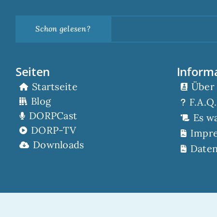
Schon gelesen?
Seiten
Inform
Startseite
Über
Blog
F.A.Q.
DORPCast
Es w
DORP-TV
Impr
Downloads
Daten
© 2022 – die DORP