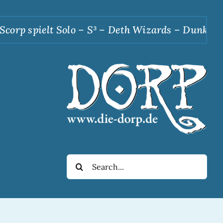
p spielt Solo – S³ – Deth Wizards – Dunkle Apot
Suche
nach: