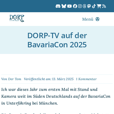
Zum
Inhalt
springen
Menü
Blog
DORP-TV auf der
DORPCast
BavariaCon 2025
DORP-TV
Downloads
Dracon
Patreon
on
Von
Der Tom
Veröffentlicht am: 13. März 2025
1 Kommentar
DORP-
Kalender
TV
Ich war dieses Jahr zum ersten Mal mit Stand und
auf
Kamera weit im Süden Deutschlands auf der BavariaCon
der
BavariaCo
in Unterföhring bei München.
2025