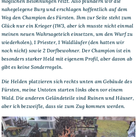
möglichen Belohnungen reizt. Also plündern wir die
–
nahegelegene Burg und erschlagen hoffentlich auf dem
Deth
Wizards
Weg den Champion des Fürsten. Ihm zur Seite steht zum
–
Überfall
Glück nur ein Krieger (1W3, aber ich musste nicht einmal
auf
meinen neuen Wahrsageteich einsetzen, um den Wurf zu
die
Burg
wiederholen), 1 Priester, 1 Waldläufer (den hatten wir
des
noch nicht) sowie 2 Dorfbewohner. Der Champion ist ein
Fürsten
besonders starker Held mit eigenem Profil, aber davon ab
gibt es keine Sonderregeln.
Die Helden platzieren sich rechts unten am Gebäude des
Fürsten, meine Untoten starten links oben vor einem
Wald. Die anderen Geländeteile sind Ruinen und Häuser,
aber ich bezweifle, dass sie zum Zug kommen werden.