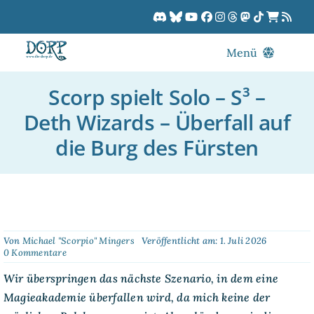
Zum
Inhalt
springen
Menü
Blog
Scorp spielt Solo – S³ –
DORPCast
Deth Wizards – Überfall auf
DORP-TV
die Burg des Fürsten
Downloads
Dracon
Patreon
Kalender
Von
Michael "Scorpio" Mingers
Veröffentlicht am: 1. Juli 2026
on
0 Kommentare
Scorp
spielt
Wir überspringen das nächste Szenario, in dem eine
Solo
Magieakademie überfallen wird, da mich keine der
–
S³