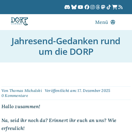
Zum
Inhalt
springen
Menü
Blog
Jahresend-Gedanken rund
DORPCast
um die DORP
DORP-TV
Downloads
Dracon
Patreon
Von
Thomas Michalski
Veröffentlicht am: 17. Dezember 2025
on
0 Kommentare
Kalender
Jahresend-
Gedanken
Hallo zusammen!
rund
um
Na, seid ihr noch da? Erinnert ihr euch an uns? Wie
die
DORP
erfreulich!