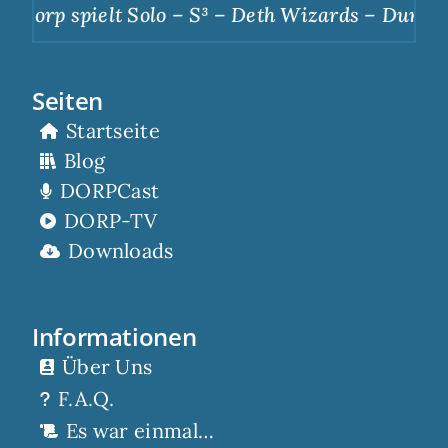
corp spielt Solo – S³ – Deth Wizards – Dunkle A
Seiten
Startseite
Blog
DORPCast
DORP-TV
Downloads
Informationen
Über Uns
F.A.Q.
Es war einmal…