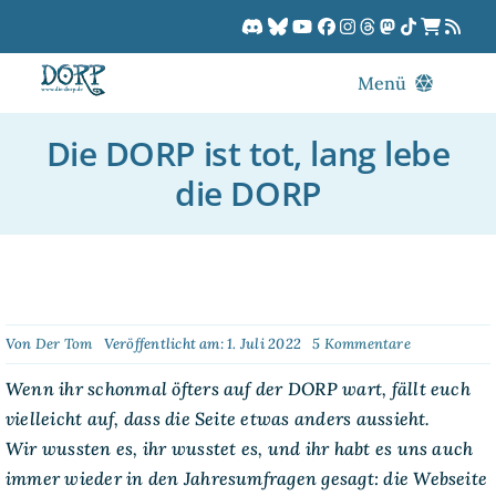
Zum
Inhalt
springen
Menü
Blog
Die DORP ist tot, lang lebe
DORPCast
die DORP
DORP-TV
Downloads
Dracon
Patreon
on
Von
Der Tom
Veröffentlicht am: 1. Juli 2022
5 Kommentare
Die
Kalender
DORP
Wenn ihr schonmal öfters auf der DORP wart, fällt euch
ist
vielleicht auf, dass die Seite etwas anders aussieht.
tot,
lang
Wir wussten es, ihr wusstet es, und ihr habt es uns auch
lebe
die
immer wieder in den Jahresumfragen gesagt: die Webseite
DORP