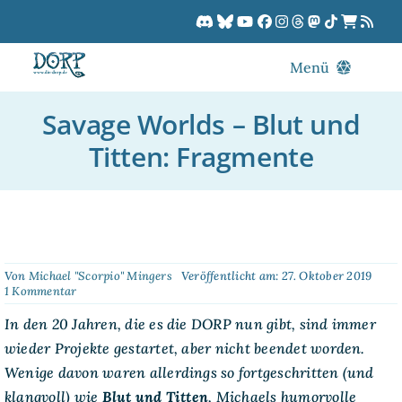
Zum
Inhalt
springen
Menü
Blog
Savage Worlds – Blut und
DORPCast
Titten: Fragmente
DORP-TV
Downloads
Dracon
Patreon
Von
Michael "Scorpio" Mingers
Veröffentlicht am: 27. Oktober 2019
on
1 Kommentar
Kalender
Savage
Worlds
In den 20 Jahren, die es die DORP nun gibt, sind immer
–
wieder Projekte gestartet, aber nicht beendet worden.
Blut
und
Wenige davon waren allerdings so fort­geschritten (und
Titten:
klangvoll) wie
Blut und Titten
, Michaels humorvolle
Fragmente