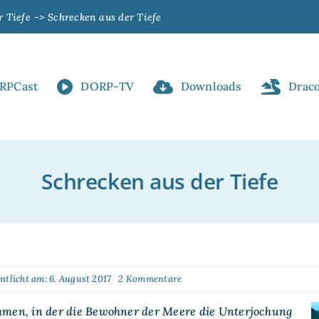
r Tiefe
Schrecken aus der Tiefe
RPCast
DORP-TV
Downloads
Drac
Schrecken aus der Tiefe
on
ntlicht am: 6. August 2017
2 Kommentare
Schrecken
aus
ommen, in der die Bewohner der Meere die Unterjochung
der