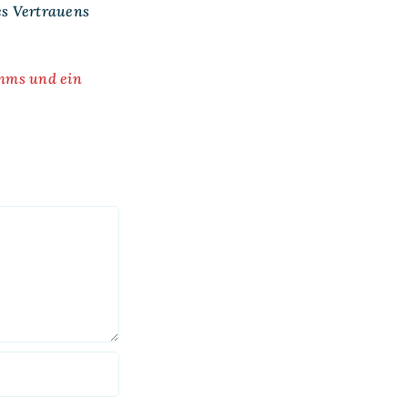
es Vertrauens
amms und ein