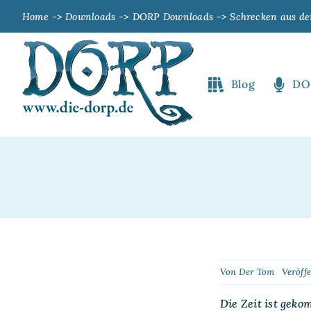
Zum
Home
Downloads
DORP Downloads
Schrecken aus de
Inhalt
springen
Blog
DO
Von
Der Tom
Veröffe
Die Zeit ist gek