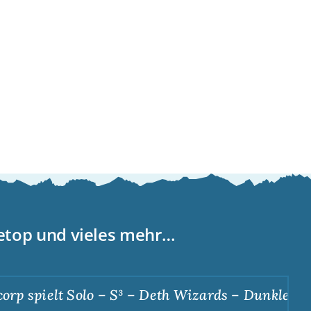
letop und vieles mehr…
 spielt Solo – S³ – Deth Wizards – Dunkle Apoth