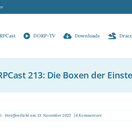
er
RPCast
DORP-TV
Downloads
Drac
PCast 213: Die Boxen der Einste
on
i
Veröffentlicht am: 13. November 2022
14 Kommentare
DORPCast
213:
!
Die