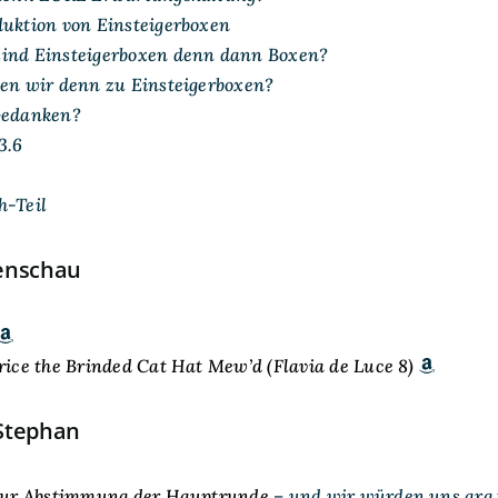
duktion von Einsteigerboxen
sind Einsteigerboxen denn dann Boxen?
hen wir denn zu Einsteigerboxen?
Gedanken?
3.6
h-Teil
enschau
rice the Brinded Cat Hat Mew’d (Flavia de Luce 8)
Stephan
 zur Abstimmung der Hauptrunde
– und wir würden uns arg 