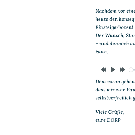
Nachdem vor eine
heute den konseq
Einsteigerboxen!
Der Wunsch, Start
– und dennoch au
kann.
Rewind
Play
Forw
Dem voran gehen 
10s
10s
dass wir eine Pa
selbstverfreilich
Viele Grüße,
eure DORP