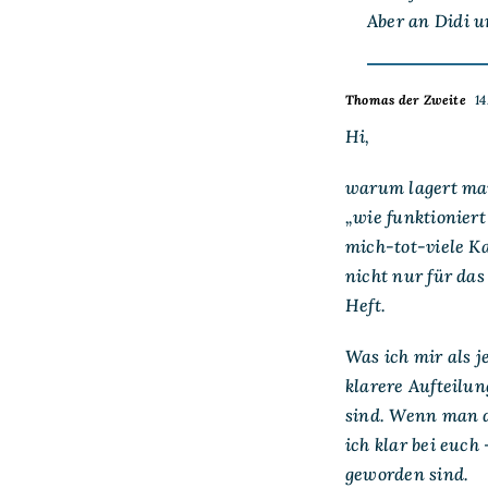
Aber an Didi u
Thomas der Zweite
14
Hi,
warum lagert man
„wie funktioniert
mich-tot-viele K
nicht nur für das
Heft.
Was ich mir als 
klarere Aufteilu
sind. Wenn man d
ich klar bei euch
geworden sind.