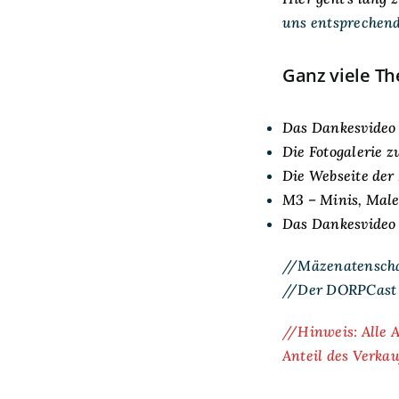
uns entsprechend
Ganz viele T
Das Dankesvideo 
Die Fotogalerie z
Die Webseite der
M3 – Minis, Mal
Das Dankesvideo
//Mäzenatenscha
//Der DORPCast g
//Hinweis: Alle A
Anteil des Verka