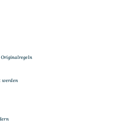
n Originalregeln
ft werden
dern