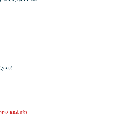
tQuest
amms und ein