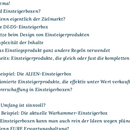
ema!
d Einsteigerboxen?
denn eigentlich der Zielmarkt?
te D&D5-Einsteigerbox
tze beim Design von Einsteigerprodukten
plexität der Inhalte
s Einstiegsprodukt ganz andere Regeln verwendet
eits: Einsteigerprodukte, die gleich oder fast die komplette
eispiel: Die ALIEN-Einsteigerbox
onierte Einsteigerprodukte, die effektiv unter Wert verkau
ererschaffung in Einsteigerboxen?
 Umfang ist sinnvoll?
n Beispiel: Die aktuelle Warhammer-Einsteigerbox
Einsteigerboxen kann man auch rein der Ideen wegen plün
t denn EURE Erwartungshaltung?