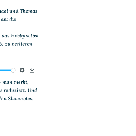
chael und Thomas
an: die
e das Hobby selbst
e zu verlieren
Settings
Download
– man merkt,
s reduziert. Und
 den Shownotes.