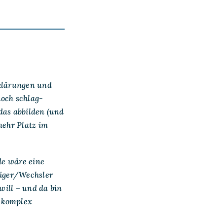
rklärungen und
doch schlag-
das abbilden (und
mehr Platz im
de wäre eine
eiger/Wechsler
will – und da bin
u komplex