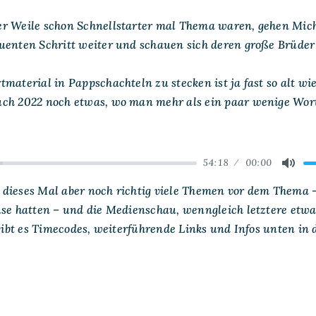
Boxen
der
r Weile schon Schnellstarter mal Thema waren, gehen Mi
Einsteiger
uenten Schritt weiter und schauen sich deren große Brüder 
material in Pappschachteln zu stecken ist ja fast so alt wi
ch 2022 noch etwas, wo man mehr als ein paar wenige Wort
54:18
00:00
ard
Mute
dieses Mal aber noch richtig viele Themen vor dem Thema 
use hatten – und die Medienschau, wenngleich letztere etwa
 gibt es Timecodes, weiterführende Links und Infos unten in