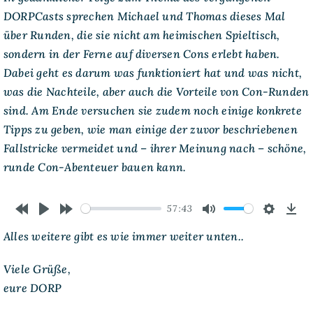
auszogen,
DORPCasts sprechen Michael und Thomas dieses Mal
auf
Conventions
über Runden, die sie nicht am heimischen Spieltisch,
zu
sondern in der Ferne auf diversen Cons erlebt haben.
spielen
Dabei geht es darum was funktioniert hat und was nicht,
was die Nachteile, aber auch die Vorteile von Con-Runden
sind. Am Ende versuchen sie zudem noch einige konkrete
Tipps zu geben, wie man einige der zuvor beschriebenen
Fallstricke vermeidet und – ihrer Meinung nach – schöne,
runde Con-Abenteuer bauen kann.
57:43
Rewind
Play
Forward
Mute
Settings
Dow
Alles weitere gibt es wie immer weiter unten..
10s
10s
Viele Grüße,
eure DORP