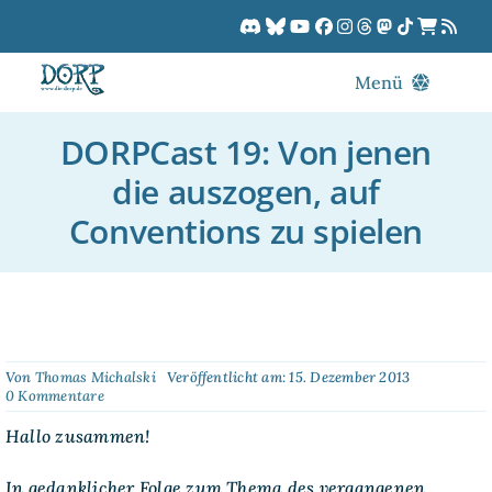
Zum
Inhalt
springen
Menü
Blog
DORPCast 19: Von jenen
DORPCast
die auszogen, auf
DORP-TV
Conventions zu spielen
Downloads
Dracon
Patreon
Kalender
Von
Thomas Michalski
Veröffentlicht am: 15. Dezember 2013
on
0 Kommentare
DORPCast
19:
Hallo zusammen!
Von
jenen
In gedanklicher Folge zum Thema des vergangenen
die