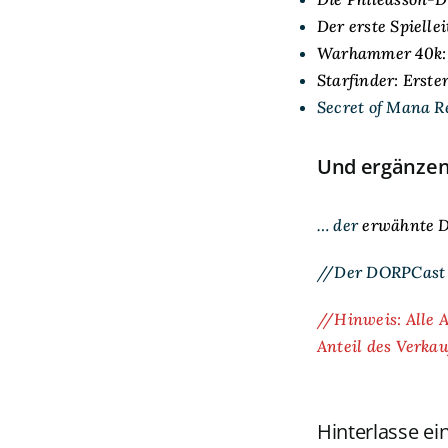
Der erste Spiellei
Warhammer 40k: 
Starfinder: Erste
Secret of Mana R
Und ergänze
… der
erwähnte D
//Der DORPCast g
//Hinweis: Alle A
Anteil des Verka
Hinterlasse e