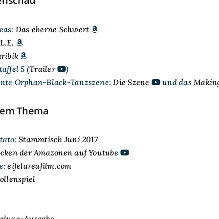
enschau
eas:
Das eherne Schwert
L.E.
ribik
affel 5 (
Trailer
)
hnte Orphan-Black-Tanzszene:
Die Szene
und das
Making
dem Thema
tato:
Stammtisch Juni 2017
ocken der Amazonen auf Youtube
e:
eifelareafilm.com
ollenspiel
Deluxe-Ausgabe