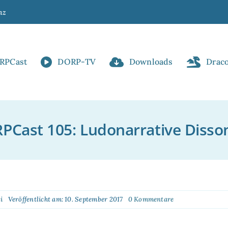
nz
RPCast
DORP-TV
Downloads
Drac
PCast 105: Ludonarrative Disso
on
i
Veröffentlicht am: 10. September 2017
0 Kommentare
DORPCast
105:
!
Ludonarrative