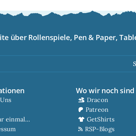
ite über Rollenspiele, Pen & Paper, Tab
Scorp 
ationen
Wo wir noch sind
 Uns
Dracon
Patreon
ar einmal…
GetShirts
essum
RSP-Blogs