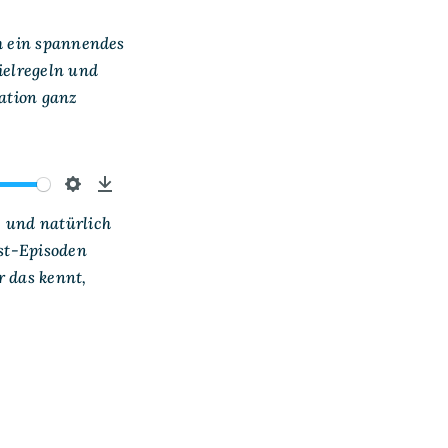
ch ein spannendes
elregeln und
ation ganz
Settings
Download
, und natürlich
st-Episoden
r das kennt,