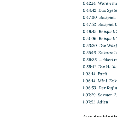
0:42:14 Woran ma
0:44:42 Das Syste
0:47:00 Beispiel
0:47:52 Beispiel
0:49:45 Beispiel
0:51:06 Beispiel:
0:53:20 Die Würf
0:55:16 Exkurs: 
0:56:35 … übertr
0:59:41 Die Held
1:03:14 Fazit
1:06:14 Mini-Exk
1:06:53 Der Ruf 
1:07:29 Sermon 2
1:07:51 Adieu!