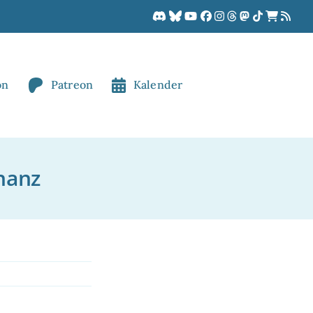
on
Patreon
Kalender
nanz