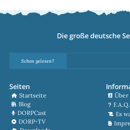
Die große deutsche Se
Schon gelesen?
Seiten
Inform
Startseite
Über
Blog
F.A.Q.
DORPCast
Es w
DORP-TV
Impr