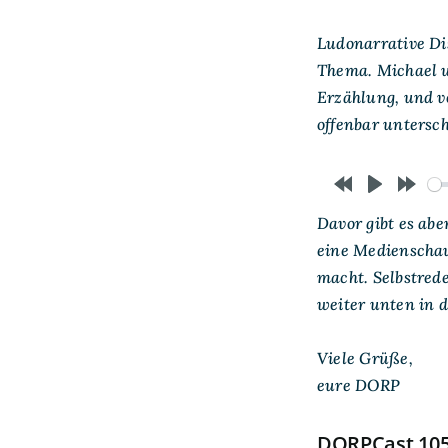
Ludonarrative Di
Thema. Michael 
Erzählung, und v
offenbar untersch
Rewind
Play
Forw
Davor gibt es ab
10s
10s
eine Medienschau
macht. Selbstred
weiter unten in 
Viele Grüße,
eure DORP
DORPCast 105