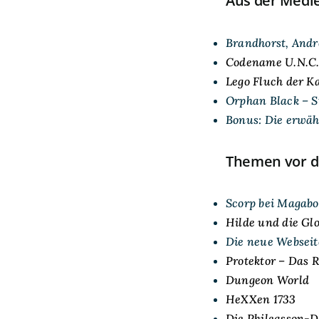
Aus der Medi
Brandhorst, Andr
Codename U.N.C.
Lego Fluch der Ka
Orphan Black – St
Bonus: Die erwä
Themen vor 
Scorp bei Magabo
Hilde und die Gl
Die neue Webseit
Protektor – Das R
Dungeon World
HeXXen 1733
Die Phileasson-