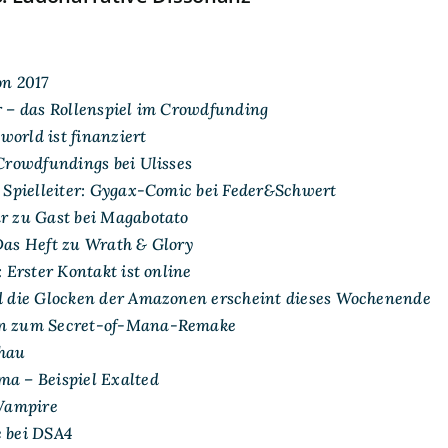
on 2017
r – das Rollenspiel im Crowdfunding
orld ist finanziert
Crowdfundings bei Ulisses
e Spielleiter: Gygax-Comic bei Feder&Schwert
r zu Gast bei Magabotato
Das Heft zu Wrath & Glory
: Erster Kontakt ist online
d die Glocken der Amazonen erscheint dieses Wochenende
en zum Secret-of-Mana-Remake
chau
a – Beispiel Exalted
 Vampire
 bei DSA4