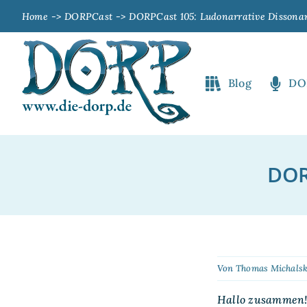
Zum
Home
DORPCast
DORPCast 105: Ludonarrative Dissona
Inhalt
springen
Blog
DO
DOR
Von
Thomas Michalsk
Hallo zusammen