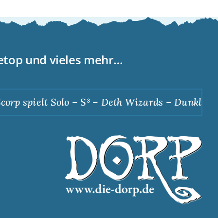
letop und vieles mehr…
spielt Solo – S³ – Deth Wizards – Dunkle Apothe