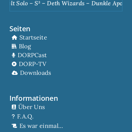
S³ – Deth Wizards – Dunkle Apotheose
|
Scorp 
Seiten
Startseite
Blog
DORPCast
DORP-TV
Downloads
Informationen
Über Uns
F.A.Q.
Es war einmal…