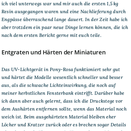
ich viel unterwegs war und mir auch die ersten 1,5 kg
Resin
im
Resin ausgegangen waren und eine Nachlieferung durch
Heimbetrieb
Engpässe überraschend lange dauert. In der Zeit habe ich
–
Erfahrungsbericht
aber trotzdem ein paar neue Dinge lernen können, die ich
nach
drei
nach dem ersten Bericht gerne mit euch teile.
Wochen
Entgraten und Härten der Miniaturen
Das UV-Lichtgerät in Pony-Rosa funktioniert sehr gut
und härtet die Modelle wesentlich schneller und besser
aus, als die schwache Lichteinwirkung, die noch auf
meiner herbstlichen Fensterbank eintrifft. Darüber habe
ich dann aber auch gelernt, dass ich die Druckstege vor
dem Aushärten entfernen sollte, wenn das Material noch
weich ist. Beim ausgehärteten Material bleiben eher
Löcher und Kratzer zurück oder es brechen sogar Details