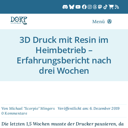
Zum
Inhalt
springen
Menü
Blog
3D Druck mit Resin im
DORPCast
Heimbetrieb –
DORP-TV
Erfahrungsbericht nach
Downloads
drei Wochen
Dracon
Patreon
Kalender
Von
Michael "Scorpio" Mingers
Veröffentlicht am: 6. Dezember 2019
on
0 Kommentare
3D
Druck
Die letzten 1,5 Wochen musste der Drucker pausieren, da
mit