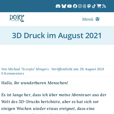
Zum
Inhalt
springen
Menü
Blog
3D Druck im August 2021
DORPCast
DORP-TV
Downloads
Dracon
Von
Michael "Scorpio" Mingers
Veröffentlicht am: 29. August 2021
on
0 Kommentare
Patreon
3D
Druck
Hallo, ihr wunderbaren Menschen!
Kalender
im
August
Es ist lange her, dass ich über meine Abenteuer aus der
2021
Welt des 3D-Drucks berichtete, aber es hat sich vor
einigen Wochen wieder etwas ereignet, dass eine