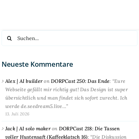
Suche
nach:
Neueste Kommentare
Alex | AI builder
on
DORPCast 250: Das Ende
: “
Eure
Webseite gefällt mir richtig gut! Das Design ist super
übersichtlich und man findet sich sofort zurecht. Ich
werde de.seedream5.live…
”
13. Juli 2026
Jack | AI solo maker
on
DORPCast 218: Die Tassen
voller Hustensaft (Kaffeeklatsch 16)
: “
Die Diskussion