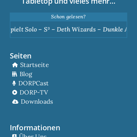
Tabletop und vieles mehr…
Schon gelesen?
– S³ – Deth Wizards – Dunkle Apotheose
|
Scor
Seiten
Startseite
Blog
DORPCast
DORP-TV
Downloads
Informationen
Über Uns